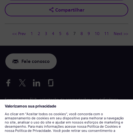
Compartilhar
<< Prev
1
2
3
4
5
6
7
8
9
10
11
Next >>
Fale conosco
Somente nos EUA: solicitação de acomodações por deficiência
Aplicação de condições de trabalho
siemens-energy.com
Site global
Informações corporativas
Declaração de privacidade