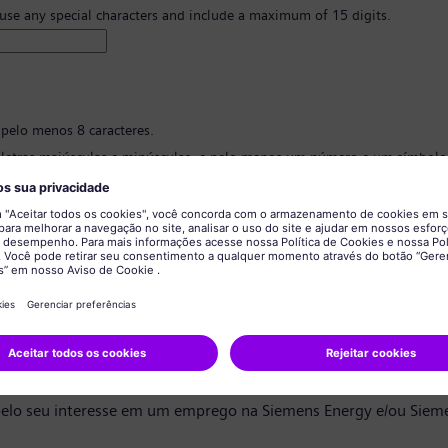
 use any special characters and include a maximum of 15 digits.
 pelo menos 8 caracteres.
 letras maiúsculas e minúsculas, e pelo menos um número e um símbolo
 ter nenhuma informação pessoal.
 conter palavras comumente usadas.
ão de senha
*
privacidade de dados
ndidato,
elo seu interesse em um emprego na Siemens Energy e/ou Siem