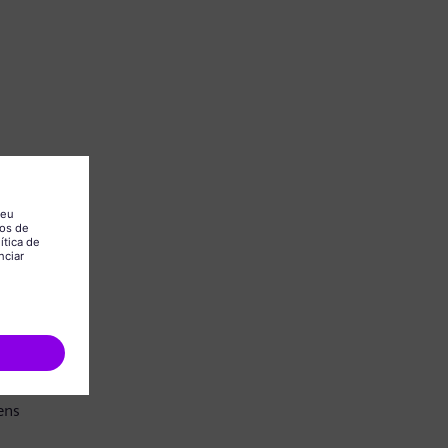
.
ens