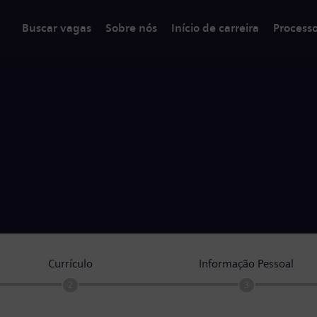
Buscar vagas
Sobre nós
Início de carreira
Process
Currículo
Informação Pessoal
2
3