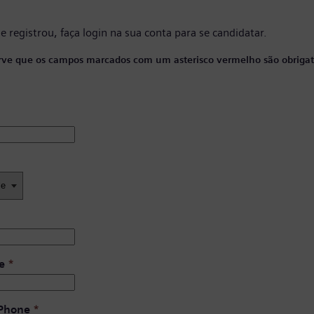
se registrou, faça
login na sua conta
para se candidatar.
ve que os campos marcados com um asterisco vermelho são obrigató
e
*
 Phone
*