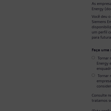
As empresa
Energy (do
Você deu o
Siemens En
disponibil
um perfil 
para futur
Faça uma 
Tornar 
Energy 
enquadr
Tornar 
empresa
consider
Consulte 
tratamos s
(Esta conf