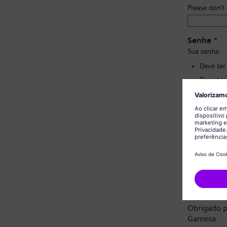
Please don’t
Senha
*
Sua senha:
Deve ter
Deve ter
Não deve
Não deve
Confirmaç
Aviso de 
Prezado ca
Obrigado p
Gamesa.