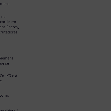
emens
a na
ncorde em
ens Energy,
crutadores
 Siemens
ue se
Co. KG e à
e
 como
candidato.)