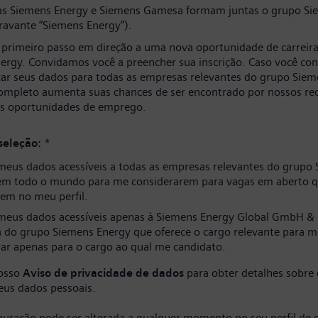
s Siemens Energy e Siemens Gamesa formam juntas o grupo Si
ravante “Siemens Energy”).
 primeiro passo em direção a uma nova oportunidade de carreir
ergy. Convidamos você a preencher sua inscrição. Caso você co
izar seus dados para todas as empresas relevantes do grupo Siem
completo aumenta suas chances de ser encontrado por nossos re
as oportunidades de emprego.
seleção:
*
meus dados acessíveis a todas as empresas relevantes do grupo
em todo o mundo para me considerarem para vagas em aberto q
em no meu perfil.
meus dados acessíveis apenas à Siemens Energy Global GmbH & 
 do grupo Siemens Energy que oferece o cargo relevante para m
ar apenas para o cargo ao qual me candidato.
nosso
Aviso de privacidade de dados
para obter detalhes sobre
eus dados pessoais.
iguração pode ser alterada a qualquer momento no seu perfil de 