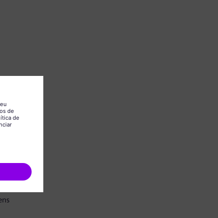
.
ens