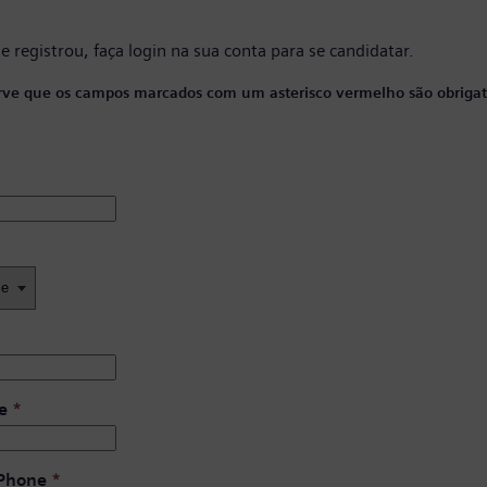
se registrou, faça
login na sua conta
para se candidatar.
ve que os campos marcados com um asterisco vermelho são obrigató
e
*
 Phone
*