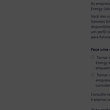
As empresa
Energy (do
Você deu o
Siemens En
disponibil
um perfil 
para futur
Faça uma 
Tornar 
Energy 
enquadr
Tornar 
empresa
consider
Consulte 
tratamos s
(Esta conf