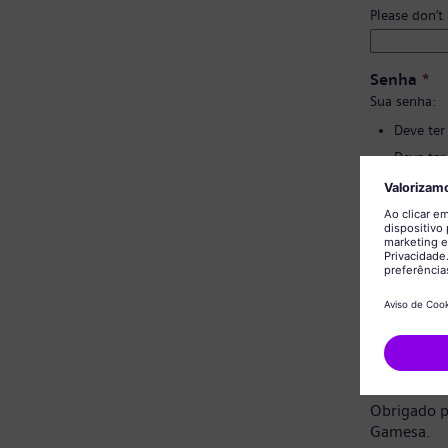
Please don’t
Senha
*
Sua senha:
Deve ter
Deve ter
Não deve
Não deve
Confirmaç
Aviso de 
Prezado ca
Obrigado p
Gamesa.