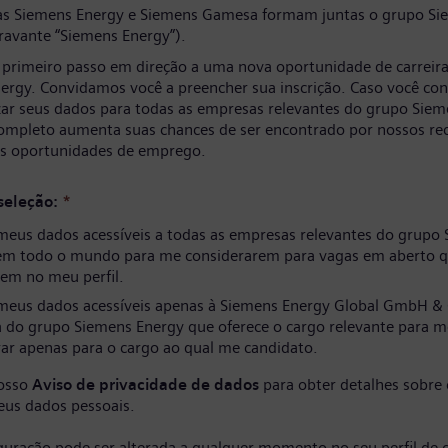
s Siemens Energy e Siemens Gamesa formam juntas o grupo Si
ravante “Siemens Energy”).
 primeiro passo em direção a uma nova oportunidade de carreir
ergy. Convidamos você a preencher sua inscrição. Caso você co
izar seus dados para todas as empresas relevantes do grupo Siem
completo aumenta suas chances de ser encontrado por nossos re
as oportunidades de emprego.
seleção:
*
meus dados acessíveis a todas as empresas relevantes do grupo
em todo o mundo para me considerarem para vagas em aberto q
em no meu perfil.
meus dados acessíveis apenas à Siemens Energy Global GmbH & 
 do grupo Siemens Energy que oferece o cargo relevante para m
ar apenas para o cargo ao qual me candidato.
nosso
Aviso de privacidade de dados
para obter detalhes sobre
eus dados pessoais.
iguração pode ser alterada a qualquer momento no seu perfil de 