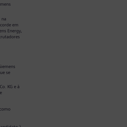
emens
a na
ncorde em
ens Energy,
crutadores
 Siemens
ue se
Co. KG e à
e
 como
candidato.)