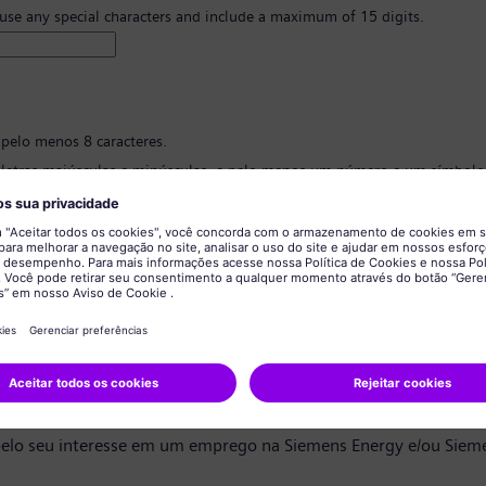
 use any special characters and include a maximum of 15 digits.
 pelo menos 8 caracteres.
 letras maiúsculas e minúsculas, e pelo menos um número e um símbolo
 ter nenhuma informação pessoal.
 conter palavras comumente usadas.
ão de senha
*
privacidade de dados
ndidato,
elo seu interesse em um emprego na Siemens Energy e/ou Siem