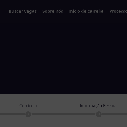
Buscar vagas
Sobre nós
Início de carreira
Process
Currículo
Informação Pessoal
2
3