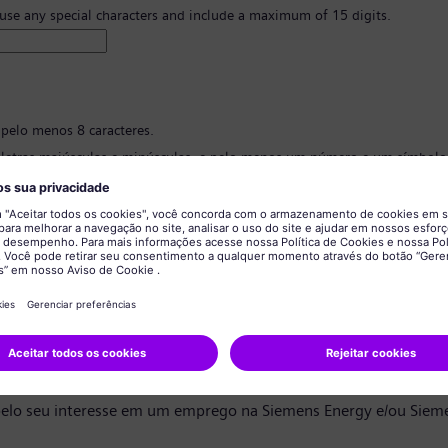
 use any special characters and include a maximum of 15 digits.
 pelo menos 8 caracteres.
 letras maiúsculas e minúsculas, e pelo menos um número e um símbolo
 ter nenhuma informação pessoal.
 conter palavras comumente usadas.
ão de senha
*
privacidade de dados
ndidato,
elo seu interesse em um emprego na Siemens Energy e/ou Siem