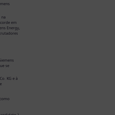
emens
a na
ncorde em
ens Energy,
crutadores
 Siemens
ue se
Co. KG e à
e
 como
candidato.)