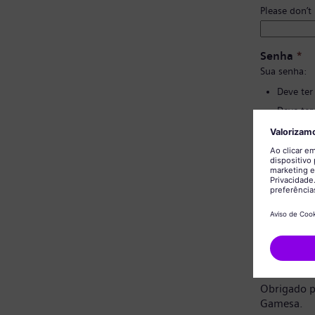
Please don’t
Senha
*
Sua senha:
Deve ter
Deve ter
Não deve
Não deve
Confirmaç
Aviso de 
Prezado ca
Obrigado p
Gamesa.