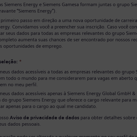
s Siemens Energy e Siemens Gamesa formam juntas o grupo Si
ravante “Siemens Energy”).
 primeiro passo em direção a uma nova oportunidade de carreir
ergy. Convidamos você a preencher sua inscrição. Caso você co
izar seus dados para todas as empresas relevantes do grupo Siem
completo aumenta suas chances de ser encontrado por nossos re
as oportunidades de emprego.
seleção:
*
meus dados acessíveis a todas as empresas relevantes do grupo
em todo o mundo para me considerarem para vagas em aberto q
em no meu perfil.
meus dados acessíveis apenas à Siemens Energy Global GmbH & 
 do grupo Siemens Energy que oferece o cargo relevante para m
ar apenas para o cargo ao qual me candidato.
nosso
Aviso de privacidade de dados
para obter detalhes sobre
eus dados pessoais.
iguração pode ser alterada a qualquer momento no seu perfil de 