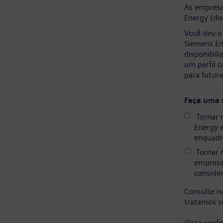
As empresa
Energy (do
Você deu o
Siemens En
disponibil
um perfil 
para futur
Faça uma 
Tornar 
Energy 
enquadr
Tornar 
empresa
consider
Consulte 
tratamos s
(Esta conf