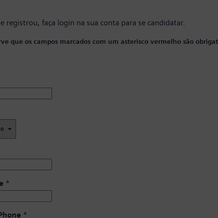
se registrou, faça
login na sua conta
para se candidatar.
ve que os campos marcados com um asterisco vermelho são obrigató
e
*
 Phone
*