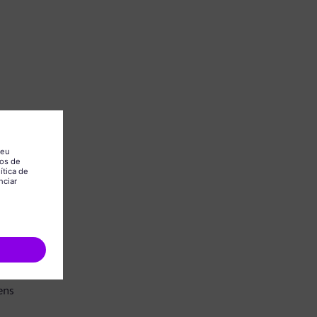
.
ens