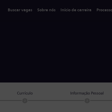
Buscar vagas
Sobre nós
Início de carreira
Process
Currículo
Informação Pessoal
2
3