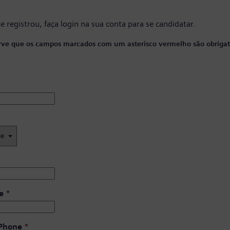
se registrou, faça
login na sua conta
para se candidatar.
ve que os campos marcados com um asterisco vermelho são obrigató
e
*
 Phone
*