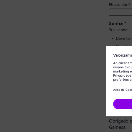
Please don’t
Senha
*
Sua senha:
Deve ter
Deve ter
Não deve
Não deve
Confirmaç
Aviso de 
Prezado ca
Obrigado p
Gamesa.