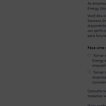
As empresa
Energy (do
Você deu o
Siemens En
disponibil
um perfil 
para futur
Faça uma 
Tornar 
Energy 
enquadr
Tornar 
empresa
consider
Consulte 
tratamos s
(Esta conf