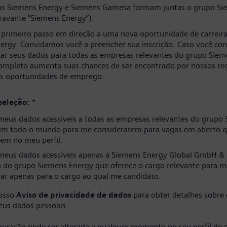
s Siemens Energy e Siemens Gamesa formam juntas o grupo Si
ravante “Siemens Energy”).
 primeiro passo em direção a uma nova oportunidade de carreir
ergy. Convidamos você a preencher sua inscrição. Caso você co
izar seus dados para todas as empresas relevantes do grupo Siem
completo aumenta suas chances de ser encontrado por nossos re
as oportunidades de emprego.
seleção:
*
meus dados acessíveis a todas as empresas relevantes do grupo
em todo o mundo para me considerarem para vagas em aberto q
em no meu perfil.
meus dados acessíveis apenas à Siemens Energy Global GmbH & 
 do grupo Siemens Energy que oferece o cargo relevante para m
ar apenas para o cargo ao qual me candidato.
nosso
Aviso de privacidade de dados
para obter detalhes sobre
eus dados pessoais.
iguração pode ser alterada a qualquer momento no seu perfil de 