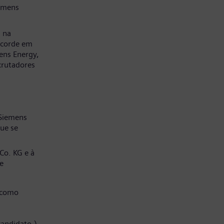
emens
a na
ncorde em
ens Energy,
crutadores
 Siemens
ue se
Co. KG e à
e
 como
candidato.)