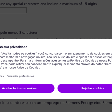
 use any special characters and include a maximum of 15 digits.
 pelo menos 8 caracteres.
 letras maiúsculas e minúsculas, e pelo menos um número e um símbolo
 ter nenhuma informação pessoal.
 conter palavras comumente usadas.
ão de senha
*
privacidade de dados
ndidato,
elo seu interesse em um emprego na Siemens Energy e/ou Siem