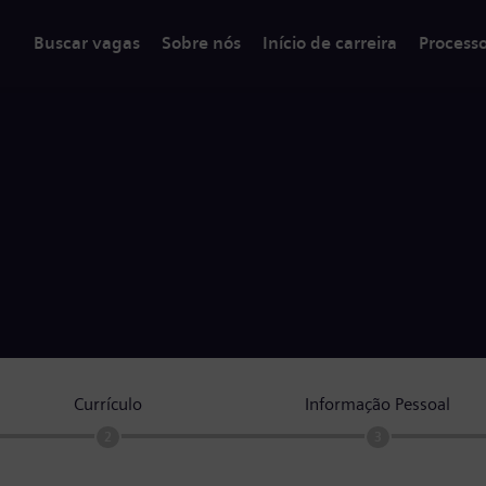
Buscar vagas
Sobre nós
Início de carreira
Process
Currículo
Informação Pessoal
2
3