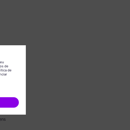
.
ens