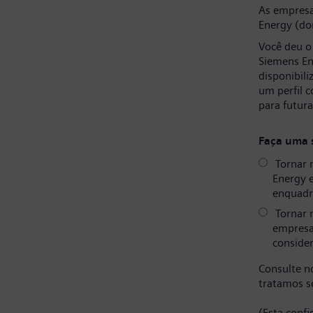
As empresa
Energy (do
Você deu o
Siemens En
disponibil
um perfil 
para futur
Faça uma 
Tornar 
Energy 
enquadr
Tornar 
empresa
consider
Consulte 
tratamos s
(Esta conf