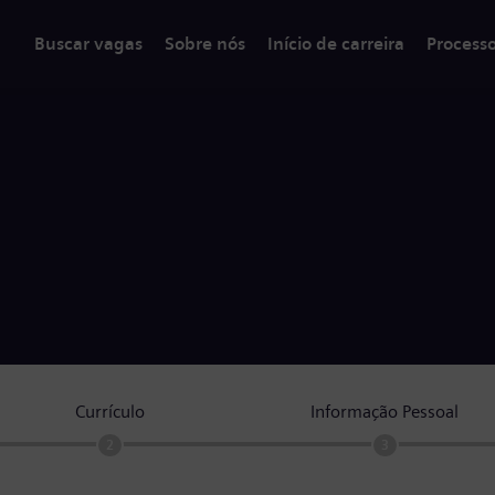
Buscar vagas
Sobre nós
Início de carreira
Process
Currículo
Informação Pessoal
2
3