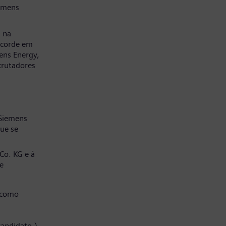
emens
a na
ncorde em
ens Energy,
crutadores
 Siemens
ue se
Co. KG e à
e
 como
candidato.)