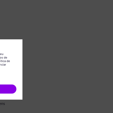
.
ens