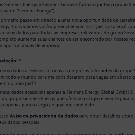
s Siemens Energy e Siemens Gamesa formam juntas o grupo Si
ravante “Siemens Energy”).
 primeiro passo em direção a uma nova oportunidade de carreir
ergy. Convidamos você a preencher sua inscrição. Caso você co
izar seus dados para todas as empresas relevantes do grupo Siem
completo aumenta suas chances de ser encontrado por nossos re
as oportunidades de emprego.
seleção:
*
meus dados acessíveis a todas as empresas relevantes do grupo
em todo o mundo para me considerarem para vagas em aberto q
em no meu perfil.
meus dados acessíveis apenas à Siemens Energy Global GmbH & 
 do grupo Siemens Energy que oferece o cargo relevante para m
ar apenas para o cargo ao qual me candidato.
nosso
Aviso de privacidade de dados
para obter detalhes sobre
eus dados pessoais.
iguração pode ser alterada a qualquer momento no seu perfil de 