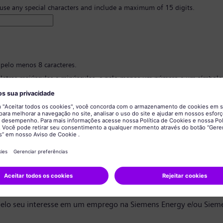
 use any special characters and include a maximum of 15 digits.
 pelo menos 8 caracteres.
 letras maiúsculas e minúsculas, e pelo menos um número e um símbolo
 ter nenhuma informação pessoal.
 conter palavras comumente usadas.
ão de senha
*
privacidade de dados
ndidato,
elo seu interesse em um emprego na Siemens Energy e/ou Siem