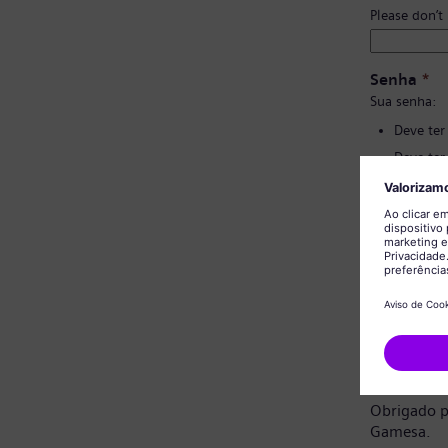
Please don’t
Senha
*
Sua senha:
Deve ter
Deve ter
Não deve
Não deve
Confirmaç
Aviso de 
Prezado ca
Obrigado p
Gamesa.