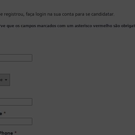
se registrou, faça
login na sua conta
para se candidatar.
ve que os campos marcados com um asterisco vermelho são obrigató
e
*
 Phone
*