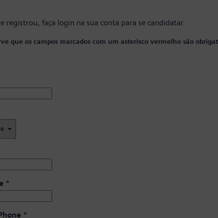
se registrou, faça
login na sua conta
para se candidatar.
ve que os campos marcados com um asterisco vermelho são obrigató
e
*
 Phone
*