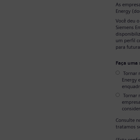
As empresa
Energy (do
Você deu o
Siemens En
disponibil
um perfil 
para futur
Faça uma 
Tornar 
Energy 
enquadr
Tornar 
empresa
consider
Consulte 
tratamos s
(Esta conf