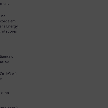
emens
a na
ncorde em
ens Energy,
crutadores
 Siemens
ue se
Co. KG e à
e
 como
candidato.)