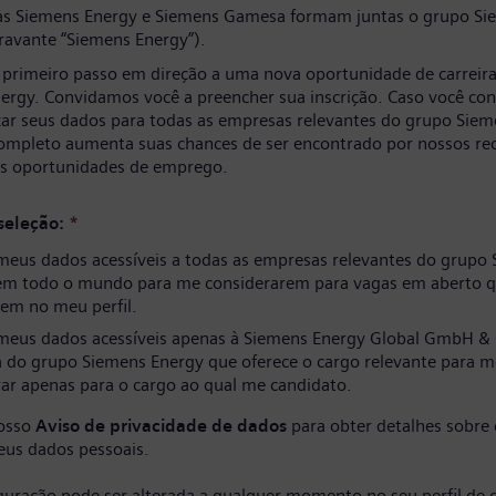
s Siemens Energy e Siemens Gamesa formam juntas o grupo Si
ravante “Siemens Energy”).
 primeiro passo em direção a uma nova oportunidade de carreir
ergy. Convidamos você a preencher sua inscrição. Caso você co
izar seus dados para todas as empresas relevantes do grupo Siem
completo aumenta suas chances de ser encontrado por nossos re
as oportunidades de emprego.
seleção:
*
meus dados acessíveis a todas as empresas relevantes do grupo
em todo o mundo para me considerarem para vagas em aberto q
em no meu perfil.
meus dados acessíveis apenas à Siemens Energy Global GmbH & 
 do grupo Siemens Energy que oferece o cargo relevante para m
ar apenas para o cargo ao qual me candidato.
nosso
Aviso de privacidade de dados
para obter detalhes sobre
eus dados pessoais.
iguração pode ser alterada a qualquer momento no seu perfil de 