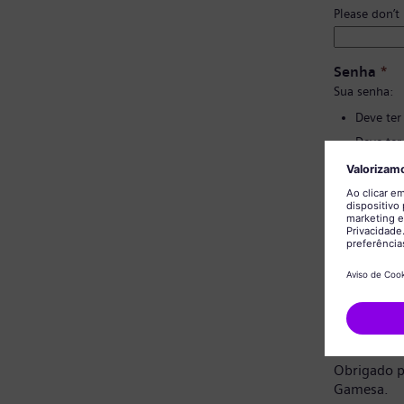
Please don’t
Senha
*
Sua senha:
Deve ter
Deve ter
Não deve
Não deve
Confirmaç
Aviso de 
Prezado ca
Obrigado p
Gamesa.