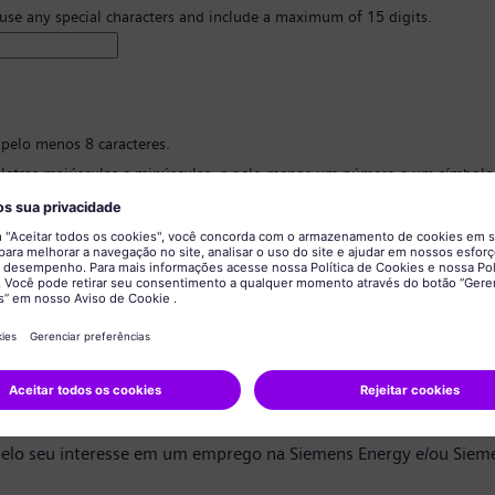
 use any special characters and include a maximum of 15 digits.
 pelo menos 8 caracteres.
 letras maiúsculas e minúsculas, e pelo menos um número e um símbolo
 ter nenhuma informação pessoal.
 conter palavras comumente usadas.
ão de senha
*
privacidade de dados
ndidato,
elo seu interesse em um emprego na Siemens Energy e/ou Siem