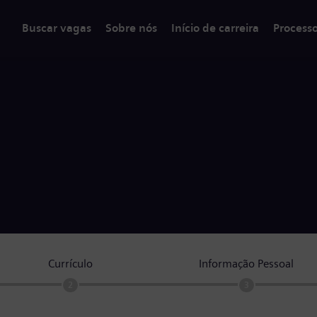
Buscar vagas
Sobre nós
Início de carreira
Process
Currículo
Informação Pessoal
2
3