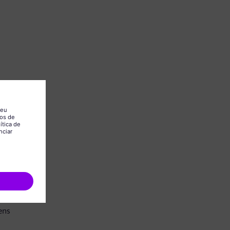
.
ens