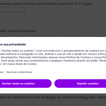
 use any special characters and include a maximum of 15 digits.
 pelo menos 8 caracteres.
 letras maiúsculas e minúsculas, e pelo menos um número e um símbolo
 ter nenhuma informação pessoal.
 conter palavras comumente usadas.
ão de senha
*
privacidade de dados
ndidato,
elo seu interesse em um emprego na Siemens Energy e/ou Siem