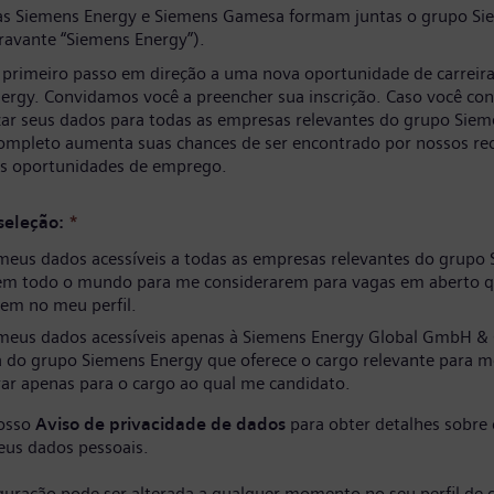
s Siemens Energy e Siemens Gamesa formam juntas o grupo Si
ravante “Siemens Energy”).
 primeiro passo em direção a uma nova oportunidade de carreir
ergy. Convidamos você a preencher sua inscrição. Caso você co
izar seus dados para todas as empresas relevantes do grupo Siem
completo aumenta suas chances de ser encontrado por nossos re
as oportunidades de emprego.
seleção:
*
meus dados acessíveis a todas as empresas relevantes do grupo
em todo o mundo para me considerarem para vagas em aberto q
em no meu perfil.
meus dados acessíveis apenas à Siemens Energy Global GmbH & 
 do grupo Siemens Energy que oferece o cargo relevante para m
ar apenas para o cargo ao qual me candidato.
nosso
Aviso de privacidade de dados
para obter detalhes sobre
eus dados pessoais.
iguração pode ser alterada a qualquer momento no seu perfil de 