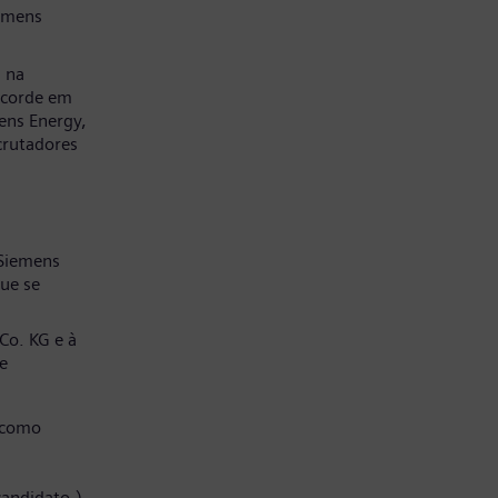
emens
a na
ncorde em
ens Energy,
crutadores
 Siemens
ue se
Co. KG e à
e
 como
candidato.)