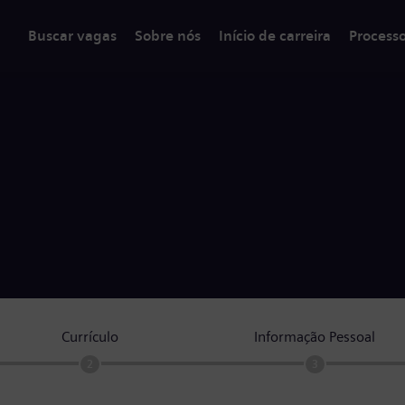
Buscar vagas
Sobre nós
Início de carreira
Process
Currículo
Informação Pessoal
2
3