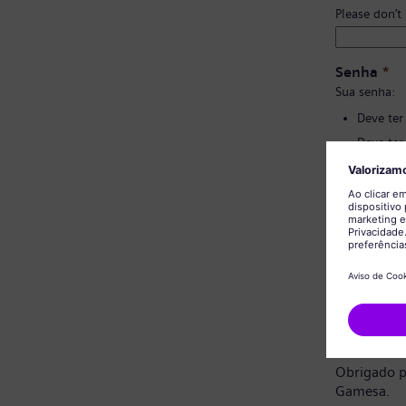
Please don’t
Senha
*
Sua senha:
Deve ter
Deve ter
Não deve
Não deve
Confirmaç
Aviso de 
Prezado ca
Obrigado p
Gamesa.