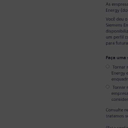
As empresa
Energy (do
Você deu o
Siemens En
disponibil
um perfil 
para futur
Faça uma 
Tornar 
Energy 
enquadr
Tornar 
empresa
consider
Consulte 
tratamos s
(Esta conf