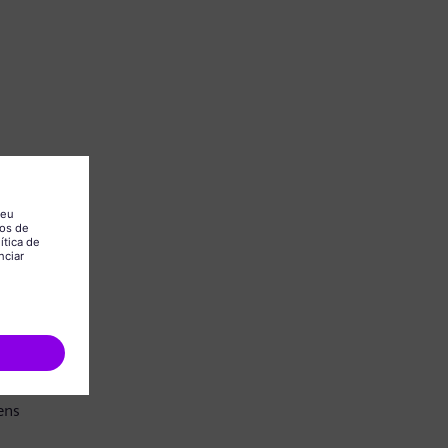
.
ens