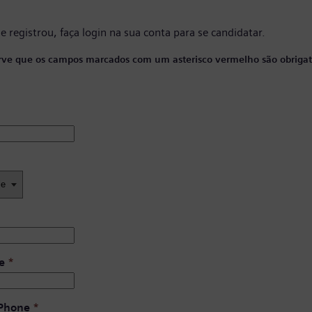
se registrou, faça
login na sua conta
para se candidatar.
ve que os campos marcados com um asterisco vermelho são obrigató
e
*
 Phone
*