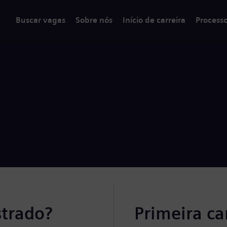
Buscar vagas
Sobre nós
Início de carreira
Process
strado?
Primeira c