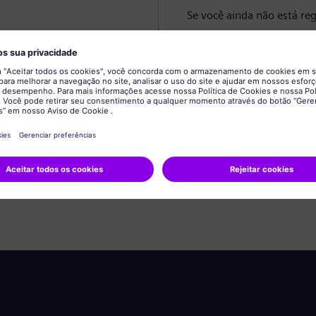
Se você ainda não está reg
Criar perfil