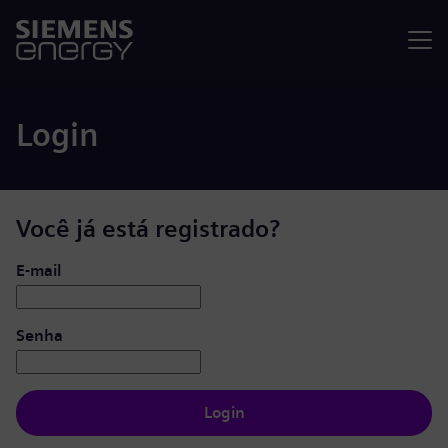
Menu
Login
Você já está registrado?
Login: usuário e senha
E-mail
Senha
Login