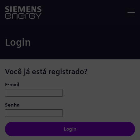
Menu
Login
Você já está registrado?
Login: usuário e senha
E-mail
Senha
Login