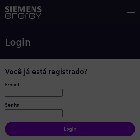
Menu
Login
Você já está registrado?
Login: usuário e senha
E-mail
Senha
Login