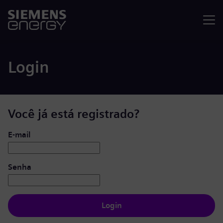
Menu
Login
Você já está registrado?
Login: usuário e senha
E-mail
Senha
Login