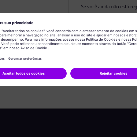
Se você ainda não está reg
Criar perfil