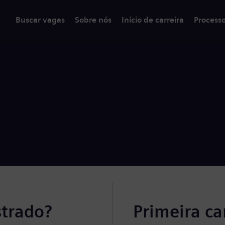
Buscar vagas
Sobre nós
Início de carreira
Process
strado?
Primeira c