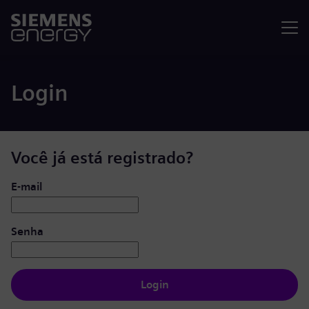
Menu
Login
Você já está registrado?
Login: usuário e senha
E-mail
Senha
Login