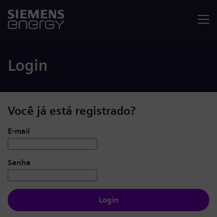
Menu
Login
Você já está registrado?
Login: usuário e senha
E-mail
Senha
Login