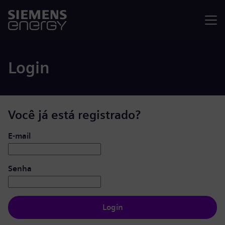
Menu
Login
Você já está registrado?
Login: usuário e senha
E-mail
Senha
Login