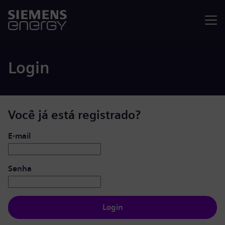
Menu
Login
Você já está registrado?
Login: usuário e senha
E-mail
Senha
Login