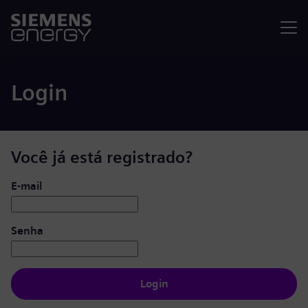
Menu
Login
Você já está registrado?
Login: usuário e senha
E-mail
Senha
Login