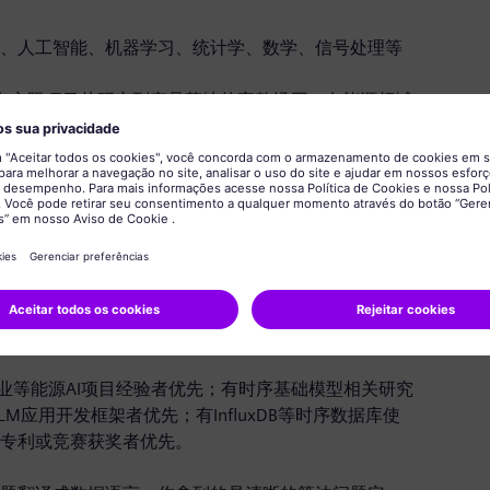
科学、人工智能、机器学习、统计学、数学、信号处理等
，有实际项目从研究到产品落地的完整经历。有能源领域
习理论基础，不是只会调用框架API，而是能讲清楚损
这个场景下失效。熟练掌握时序分析相关方法，以及
选择合适的技术路线。
rompt Engineering、RAG、Fine-tuning、
se、Agent架构。有实际的LLM应用开发或微调经验，了解主流开源
M与传统算法模型的协同方案。
，PyTorch熟练使用。能独立完成模型训练、评估、优化
部署相关技术。有基本的数据处理能力，能应对真实世界
业等能源AI项目经验者优先；有时序基础模型相关研究
等LLM应用开发框架者优先；有InfluxDB等时序数据库使
、专利或竞赛获奖者优先。