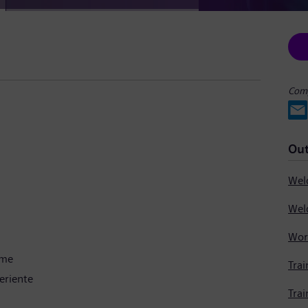
Comp
Out
ime
Trai
eriente
Trai