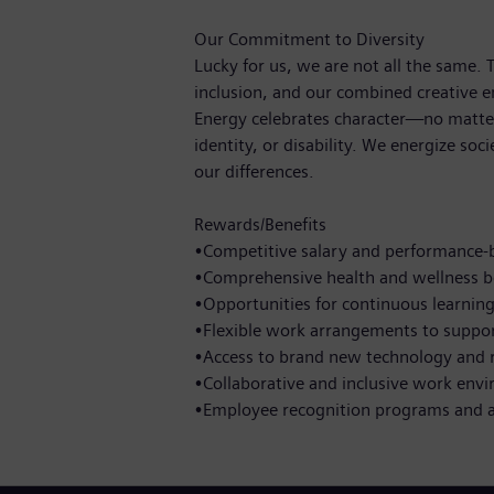
Our Commitment to Diversity
Lucky for us, we are not all the same.
inclusion, and our combined creative e
Energy celebrates character—no matter
identity, or disability. We energize soc
our differences.
Rewards/Benefits
•Competitive salary and performance-b
•Comprehensive health and wellness b
•Opportunities for continuous learnin
•Flexible work arrangements to suppor
•Access to brand new technology and 
•Collaborative and inclusive work env
•Employee recognition programs and 