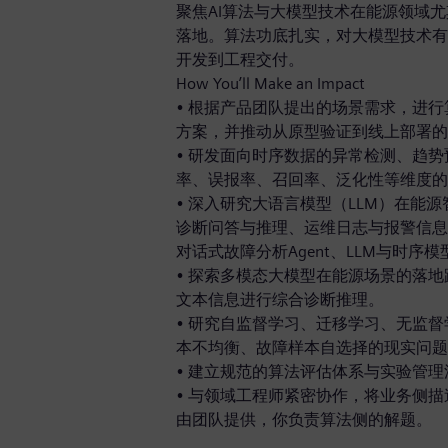
聚焦AI算法与大模型技术在能源领域
落地。算法功底扎实，对大模型技术有
开发到工程交付。
How You’ll Make an Impact
• 根据产品团队提出的场景需求，进
方案，并推动从原型验证到线上部署的
• 研发面向时序数据的异常检测、趋
率、误报率、召回率、泛化性等维度的
• 深入研究大语言模型（LLM）在能
诊断问答与推理、运维日志与报警信息
对话式故障分析Agent、LLM与时序
• 探索多模态大模型在能源场景的落
文本信息进行综合诊断推理。
• 研究自监督学习、迁移学习、无监
本不均衡、故障样本自选择的现实问题
• 建立规范的算法评估体系与实验管
• 与领域工程师紧密协作，将业务侧
由团队提供，你负责算法侧的解题。