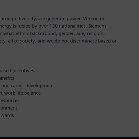
 Through diversity, we generate power. We run on
nergy is fueled by over 130 nationalities. Siemens
 what ethnic background, gender, age, religion,
iety, all of society, and we do not discriminate based on
ased incentives
enefits
g and career development
t work-life balance
resources
ironment
awards