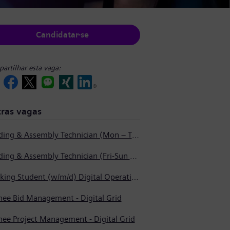
Candidatar-se
artilhar esta vaga:
ras vagas
Welding & Assembly Technician (Mon – Thurs 3:45pm – 2:15am)
Welding & Assembly Technician (Fri-Sun 5:30pm – 6:00am)
Working Student (w/m/d) Digital Operations Support
nee Bid Management - Digital Grid
nee Project Management - Digital Grid