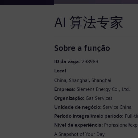
AI 算法专家
Sobre a função
ID da vaga
298989
Local
China
Shanghai
Shanghai
Empresa
Siemens Energy Co., Ltd.
Organização
Gas Services
Unidade de negócio
Service China
Período integral/meio período
Full-t
Nível de experiência
Profissional/exp
A Snapshot of Your Day