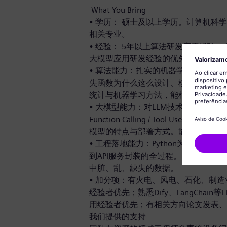
What You Bring
• 学历： 硕士及以上学历。计算机
相关专业。
• 经验： 5年以上算法研发应用经验
大模型应用研发经验的优先。
• 算法能力：扎实的机器学习与深度学
失函数为什么这么设计、模型为什么在
统计与机器学习方法，能根据问题特点
• 大模型能力：对LLM技术栈有体系化理解，包括P
Function Calling / Tool U
模型的特点与部署方式。能够设计LL
• 工程落地能力：Python为主力语言
到API服务封装的全过程。了解模型
中脏、乱、缺失的数据。
• 加分项：有火电、风电、石化、制造
经验者优先；熟悉Dify、LangChain
用经验者优先；有相关方向论文发表
我们提供的支持