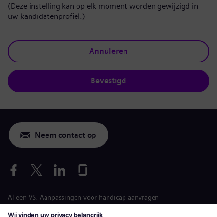
(Deze instelling kan op elk moment worden gewijzigd in
uw kandidatenprofiel.)
Annuleren
Bevestigd
Neem contact op
Alleen VS: Aanpassingen voor handicap aanvragen
Arbeidsvoorwaarden vacature