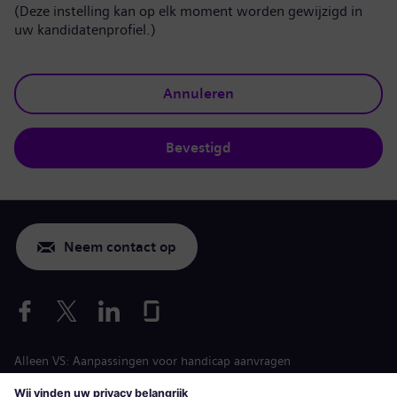
(Deze instelling kan op elk moment worden gewijzigd in
uw kandidatenprofiel.)
Annuleren
Bevestigd
Neem contact op
Alleen VS: Aanpassingen voor handicap aanvragen
Arbeidsvoorwaarden vacature