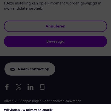
(Deze instelling kan op elk moment worden gewijzigd in
uw kandidatenprofiel.)
Annuleren
Bevestigd
Neem contact op
Alleen VS: Aanpassingen voor handicap aanvragen
Arbeidsvoorwaarden vacature