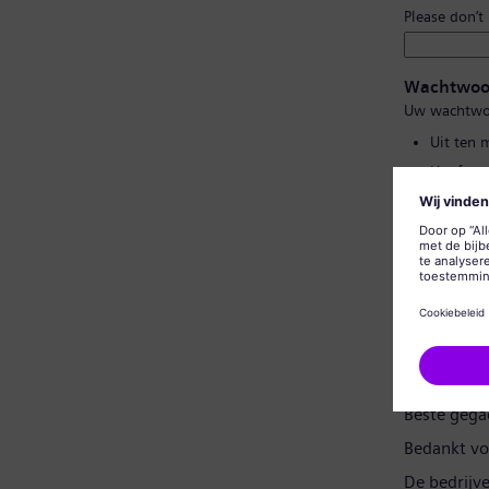
Please don’t
Wachtwoo
Uw wachtwo
Uit ten 
Hoofd- e
Geen van
Geen vee
Wachtwoor
Gegevensp
Beste gega
Bedankt vo
De bedrijv