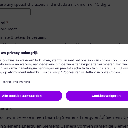
 use any special characters and include a maximum of 15 digits.
rd
*
ord moet:
minste 8 tekens te bestaan.
n kleine letters te bevatten, en ten minste één getal en één symbool.
 uw persoonlijke gegevens te bevatten.
lgebruikte woorden te bevatten.
d bevestigen
*
rivacyverklaring
digde,
or uw interesse in een baan bij Siemens Energy en/of Siemens 
en Siemens Energy en Siemens Gamesa vormen samen de Siemen