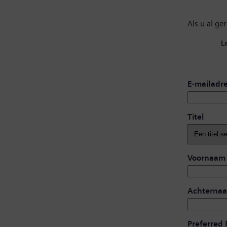
Als u al ge
L
E-mailadr
Titel
Voornaam
Achterna
Preferred