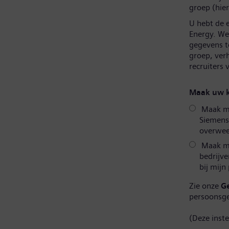
groep (hier
U hebt de 
Energy. We 
gegevens t
groep, ver
recruiters
Maak uw k
Maak mij
Siemens
overweeg
Maak mi
bedrijve
bij mijn
Zie onze
G
persoonsg
(Deze inst