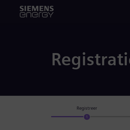
Registrat
Registreer
1