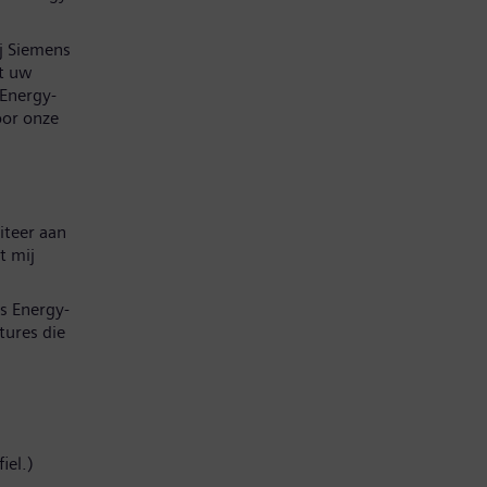
ij Siemens
at uw
 Energy-
oor onze
iteer aan
t mij
s Energy-
tures die
iel.)