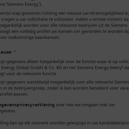
na 'Siemens Energy').
eerste stap genomen richting een nieuwe carrièremogelijkheid b
vragen u uw sollicitatie te voltooien. Indien u ermee instemt d
oegankelijk worden voor alle relevante bedrijven uit de Siemens
hoogt een volledig profiel uw kansen om gevonden te worden d
 voor toekomstige baankansen.
euze:
*
n gegevens alleen toegankelijk voor de functie waar ik op sollic
 Energy Global GmbH & Co. KG en het Siemens Energy-bedrijf da
t voor de relevante functie.
jn gegevens wereldwijd toegankelijk voor alle relevante Siemen
n in de bedrijvengroep, zodat ik kan worden benaderd voor vaca
 profiel passen.
egevensprivacyverklaring
over hoe we omgaan met uw
egevens.
elling kan op elk moment worden gewijzigd in uw kandidatenprof