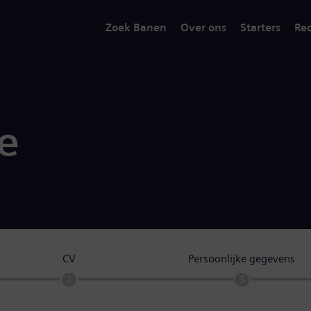
Zoek Banen
Over ons
Starters
Rec
ie
CV
Persoonlijke gegevens
2
3