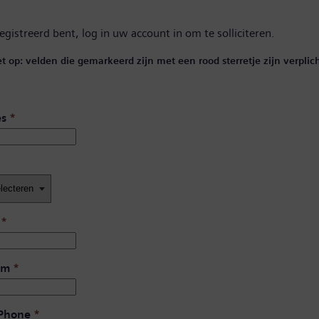
registreerd bent,
log in uw account in
om te solliciteren.
et op: velden die gemarkeerd zijn met een rood sterretje zijn verplich
es
*
*
am
*
 Phone
*