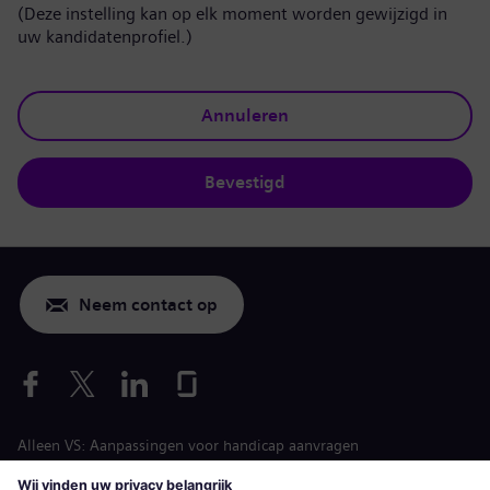
(Deze instelling kan op elk moment worden gewijzigd in
uw kandidatenprofiel.)
Annuleren
Bevestigd
Neem contact op
Alleen VS: Aanpassingen voor handicap aanvragen
Arbeidsvoorwaarden vacature