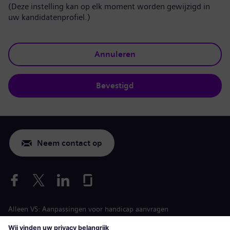
(Deze instelling kan op elk moment worden gewijzigd in
uw kandidatenprofiel.)
Annuleren
Bevestigd
Neem contact op
Alleen VS: Aanpassingen voor handicap aanvragen
Arbeidsvoorwaarden vacature