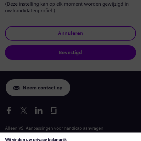
(Deze instelling kan op elk moment worden gewijzigd in
uw kandidatenprofiel.)
Annuleren
Bevestigd
Neem contact op
Alleen VS: Aanpassingen voor handicap aanvragen
Arbeidsvoorwaarden vacature