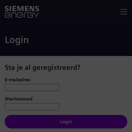
Menu
Login
Sta je al geregistreerd?
Inloggen: gebruiker en wachtwoord
E-mailadres
Wachtwoord
Login