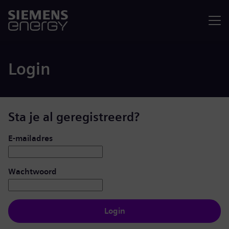
Menu
Login
Sta je al geregistreerd?
Inloggen: gebruiker en wachtwoord
E-mailadres
Wachtwoord
Login