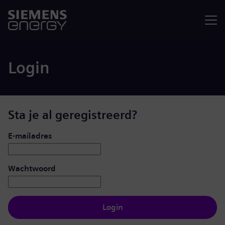
Menu
Login
Sta je al geregistreerd?
Inloggen: gebruiker en wachtwoord
E-mailadres
Wachtwoord
Login