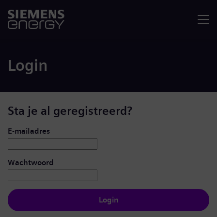
Menu
Login
Sta je al geregistreerd?
Inloggen: gebruiker en wachtwoord
E-mailadres
Wachtwoord
Login