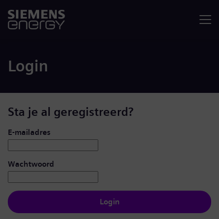
Menu
Login
Sta je al geregistreerd?
Inloggen: gebruiker en wachtwoord
E-mailadres
Wachtwoord
Login