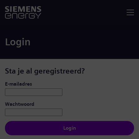
Menu
Login
Sta je al geregistreerd?
Inloggen: gebruiker en wachtwoord
E-mailadres
Wachtwoord
Login