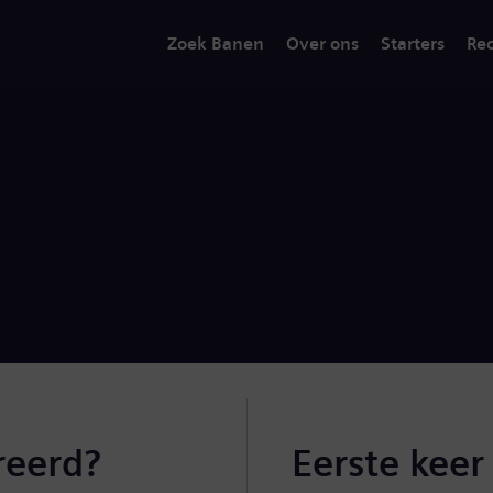
Zoek Banen
Over ons
Starters
Rec
reerd?
Eerste keer 