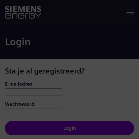
Menu
Login
Sta je al geregistreerd?
Inloggen: gebruiker en wachtwoord
E-mailadres
Wachtwoord
Login