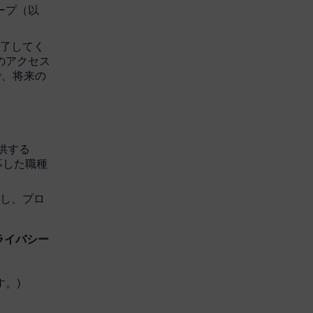
グループ（以
完了してく
へのアクセス
で、将来の
を提供する
応募した職種
開し、プロ
ライバシー
。)