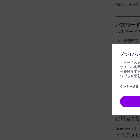
Please don’t
パスワー
パスワード
最低8
大文字
個人情
一般的
パスワー
データプ
候補者の
Siemens
とうござ