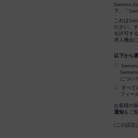
Siemens 
下、「Sie
これはSi
ださい。すべ
を許可す
求人機会
以下から選
Sieme
Siem
につい
すべての
フィー
お客様の
通知
をご
(この設定