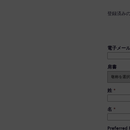
登録済み
電子メー
肩書 ​
姓
*
名
*
Preferred