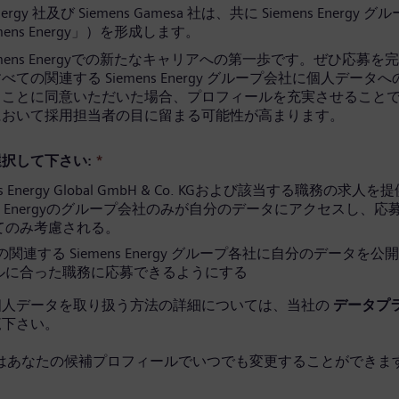
Energy 社及び Siemens Gamesa 社は、共に Siemens Energy 
mens Energy」）を形成します。
emens Energyでの新たなキャリアへの第一歩です。ぜひ応募を
ての関連する Siemens Energy グループ会社に個人データ
ることに同意いただいた場合、プロフィールを充実させること
において採用担当者の目に留まる可能性が高まります。
択して下さい:
*
ns Energy Global GmbH & Co. KGおよび該当する職務の求人
ens Energyのグループ会社のみが自分のデータにアクセスし、
てのみ考慮される。
関連する Siemens Energy グループ各社に自分のデータを公
ルに合った職務に応募できるようにする
個人データを取り扱う方法の詳細については、当社の
データプ
覧下さい。
はあなたの候補プロフィールでいつでも変更することができます