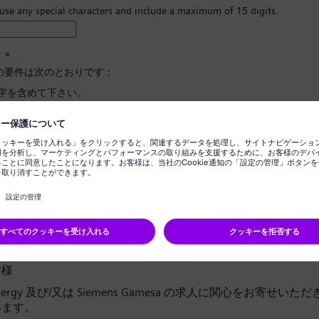
 use any special characters and include a maximum of 15 digits.
ド
*
の要件は次のとおりです：
文字を含めて下さい。
と小文字、そして数字とシンボルを最低一つ以上含めて下さい。
報を含めないで下さい。
に使用される言葉を含めないで下さい。
ドの確定
*
ライバシー通知
皆様
 Energy 及び/又は Siemens Gamesa の求人に関心をお寄せい
います。