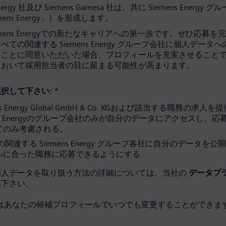
Energy 社及び Siemens Gamesa 社は、共に Siemens Energy 
mens Energy」）を形成します。
emens Energyでの新たなキャリアへの第一歩です。ぜひ応募を
ての関連する Siemens Energy グループ会社に個人データ
ることに同意いただいた場合、プロフィールを充実させること
において採用担当者の目に留まる可能性が高まります。
択して下さい:
*
ns Energy Global GmbH & Co. KGおよび該当する職務の求人
ens Energyのグループ会社のみが自分のデータにアクセスし、
てのみ考慮される。
関連する Siemens Energy グループ各社に自分のデータを公
ルに合った職務に応募できるようにする
個人データを取り扱う方法の詳細については、当社の
データプ
覧下さい。
はあなたの候補プロフィールでいつでも変更することができます