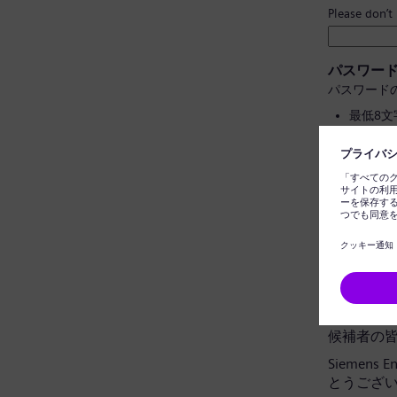
Please don’t
パスワー
パスワード
最低8
大文字
個人情
一般的
パスワー
データプ
候補者の
Siemens
とうござ