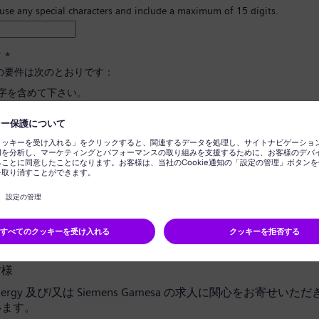
 use any special characters and include a maximum of 15 digits.
ド
*
の要件は次のとおりです：
文字を含めて下さい。
と小文字、そして数字とシンボルを最低一つ以上含めて下さい。
報を含めないで下さい。
に使用される言葉を含めないで下さい。
ドの確定
*
ライバシー通知
皆様
 Energy 及び/又は Siemens Gamesa の求人に関心をお寄せい
います。