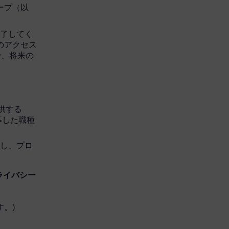
グループ（以
完了してく
へのアクセス
で、将来の
を提供する
応募した職種
開し、プロ
ライバシー
。)