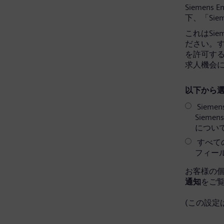
Siemens 
下、「Sie
これはSi
ださい。すべ
を許可す
求人機会
以下から選
Sieme
Siem
につい
すべての
フィー
お客様の
通知
をご
(この設定