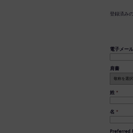
登録済み
電子メー
肩書 ​
姓
*
名
*
Preferred