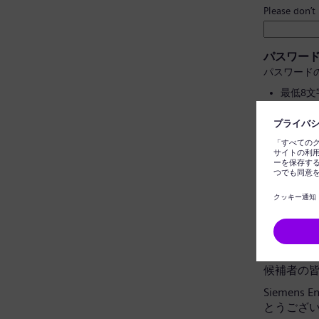
Please don’t
パスワー
パスワード
最低8
大文字
個人情
一般的
パスワー
データプ
候補者の
Siemens
とうござ