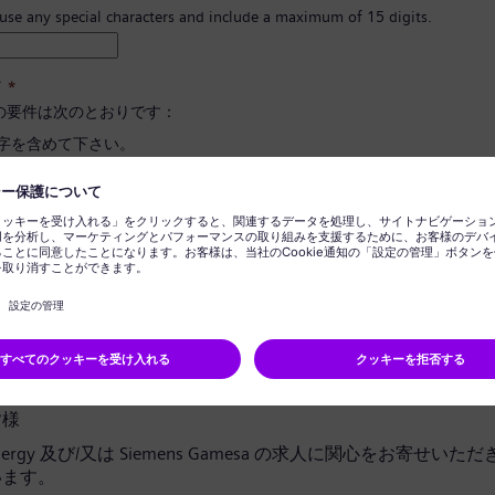
 use any special characters and include a maximum of 15 digits.
ド
*
の要件は次のとおりです：
文字を含めて下さい。
と小文字、そして数字とシンボルを最低一つ以上含めて下さい。
報を含めないで下さい。
に使用される言葉を含めないで下さい。
ドの確定
*
ライバシー通知
皆様
 Energy 及び/又は Siemens Gamesa の求人に関心をお寄せい
います。