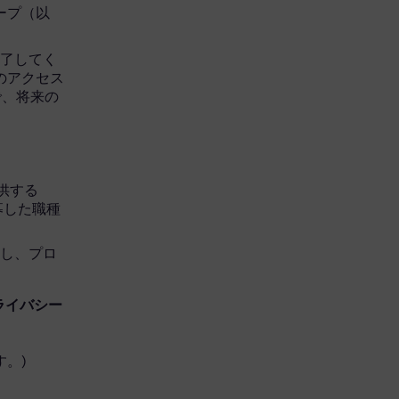
グループ（以
完了してく
へのアクセス
で、将来の
を提供する
応募した職種
開し、プロ
ライバシー
。)