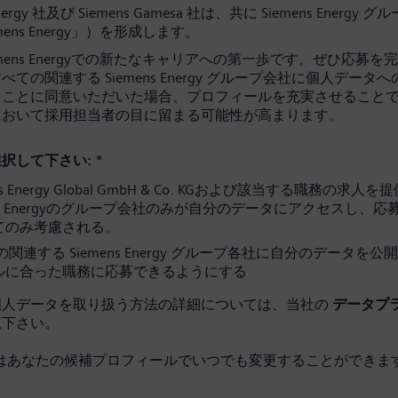
Energy 社及び Siemens Gamesa 社は、共に Siemens Energy 
mens Energy」）を形成します。
emens Energyでの新たなキャリアへの第一歩です。ぜひ応募を
ての関連する Siemens Energy グループ会社に個人データ
ることに同意いただいた場合、プロフィールを充実させること
において採用担当者の目に留まる可能性が高まります。
択して下さい:
*
ns Energy Global GmbH & Co. KGおよび該当する職務の求人
ens Energyのグループ会社のみが自分のデータにアクセスし、
てのみ考慮される。
関連する Siemens Energy グループ各社に自分のデータを公
ルに合った職務に応募できるようにする
個人データを取り扱う方法の詳細については、当社の
データプ
覧下さい。
はあなたの候補プロフィールでいつでも変更することができます