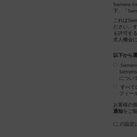
Siemens 
下、「Sie
これはSi
ださい。すべ
を許可す
求人機会
以下から選
Sieme
Siem
につい
すべての
フィー
お客様の
通知
をご
(この設定