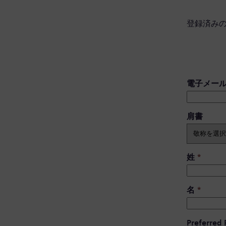
登録済み
電子メー
肩書 ​
姓
*
名
*
Preferred