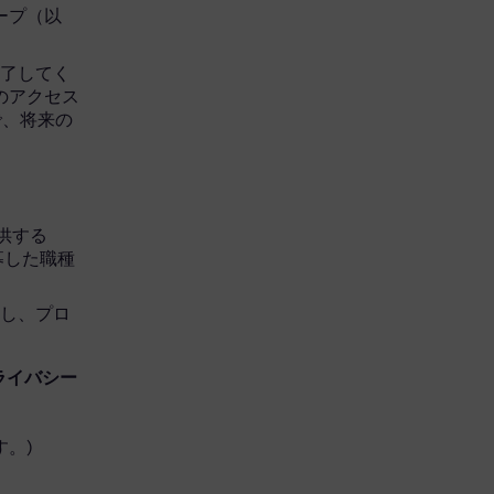
グループ（以
完了してく
へのアクセス
で、将来の
を提供する
応募した職種
開し、プロ
ライバシー
。)