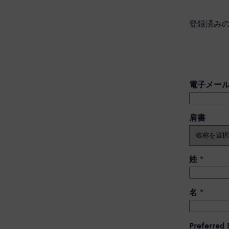
登録済み
電子メー
肩書 ​
姓
*
名
*
Preferred