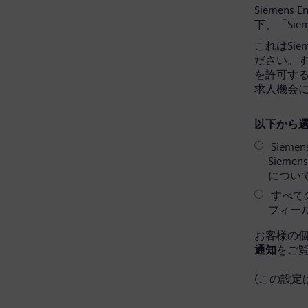
Siemens 
下、「Sie
これはSi
ださい。すべ
を許可す
求人機会
以下から選
Sieme
Siem
につい
すべての
フィー
お客様の
通知
をご
(この設定