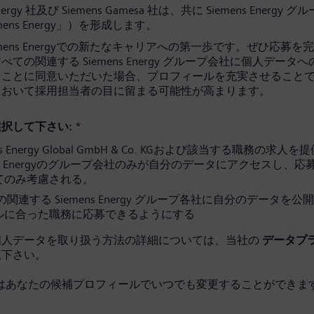
Energy 社及び Siemens Gamesa 社は、共に Siemens Energy 
mens Energy」）を形成します。
emens Energyでの新たなキャリアへの第一歩です。ぜひ応募を
ての関連する Siemens Energy グループ会社に個人データ
ることに同意いただいた場合、プロフィールを充実させること
において採用担当者の目に留まる可能性が高まります。
択して下さい:
*
ns Energy Global GmbH & Co. KGおよび該当する職務の求人
ens Energyのグループ会社のみが自分のデータにアクセスし、
てのみ考慮される。
関連する Siemens Energy グループ各社に自分のデータを公
ルに合った職務に応募できるようにする
個人データを取り扱う方法の詳細については、当社の
データプ
覧下さい。
はあなたの候補プロフィールでいつでも変更することができます