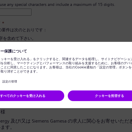
 use any special characters and include a maximum of 15 digits.
ド
*
の要件は次のとおりです：
文字を含めて下さい。
と小文字、そして数字とシンボルを最低一つ以上含めて下さい。
報を含めないで下さい。
に使用される言葉を含めないで下さい。
ドの確定
*
ライバシー通知
皆様
 Energy 及び/又は Siemens Gamesa の求人に関心をお寄せい
います。