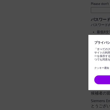
Please don’t
パスワー
パスワード
最低8
大文字
個人情
一般的
パスワー
データプ
候補者の
Siemens
とうござ