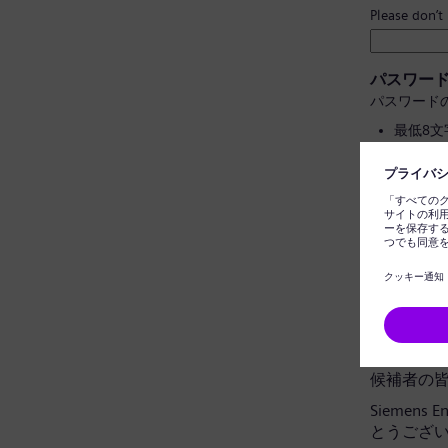
Please don’t
パスワー
パスワード
最低8
大文字
個人情
一般的
パスワー
データプ
候補者の
Siemens
とうござ