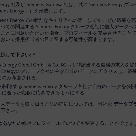
Energy 社及び Siemens Gamesa 社は、共に Siemens Energy 
mens Energy」）を形成します。
emens Energyでの新たなキャリアへの第一歩です。ぜひ応募を
ての関連する Siemens Energy グループ会社に個人データ
ることに同意いただいた場合、プロフィールを充実させること
において採用担当者の目に留まる可能性が高まります。
択して下さい:
*
ns Energy Global GmbH & Co. KGおよび該当する職務の求人
ens Energyのグループ会社のみが自分のデータにアクセスし、
てのみ考慮される。
関連する Siemens Energy グループ各社に自分のデータを公
ルに合った職務に応募できるようにする
個人データを取り扱う方法の詳細については、当社の
データプ
覧下さい。
はあなたの候補プロフィールでいつでも変更することができます