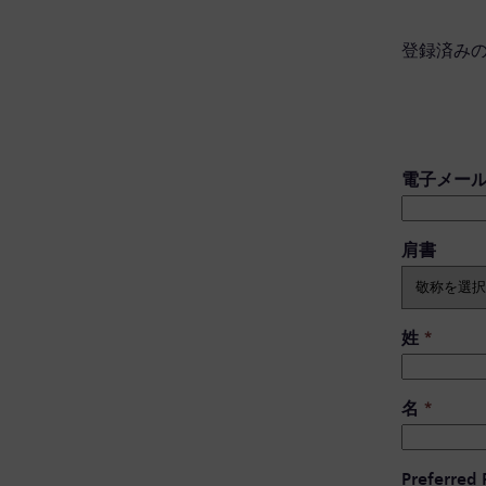
登録済み
電子メー
肩書 ​
姓
*
名
*
Preferred