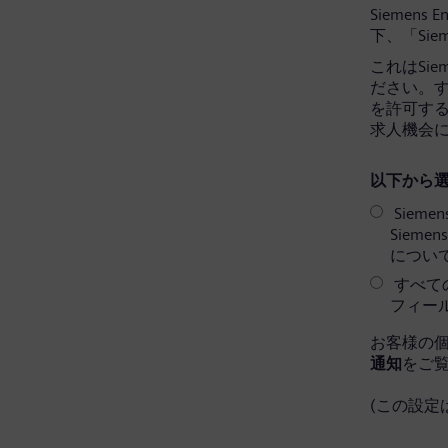
Siemens 
下、「Sie
これはSi
ださい。すべ
を許可す
求人機会
以下から選
Sieme
Siem
につい
すべての
フィー
お客様の
通知
をご
(この設定