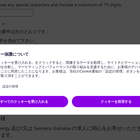
 use any special characters and include a maximum of 15 digits.
ド
*
の要件は次のとおりです：
文字を含めて下さい。
と小文字、そして数字とシンボルを最低一つ以上含めて下さい。
報を含めないで下さい。
に使用される言葉を含めないで下さい。
ドの確定
*
ライバシー通知
皆様
 Energy 及び/又は Siemens Gamesa の求人に関心をお寄せい
います。