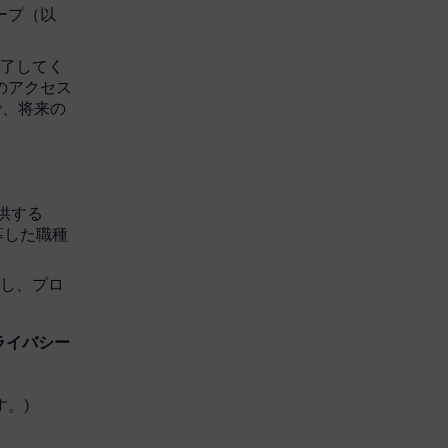
グループ（以
完了してく
へのアクセス
で、将来の
を提供する
応募した職種
開し、プロ
ライバシー
。)