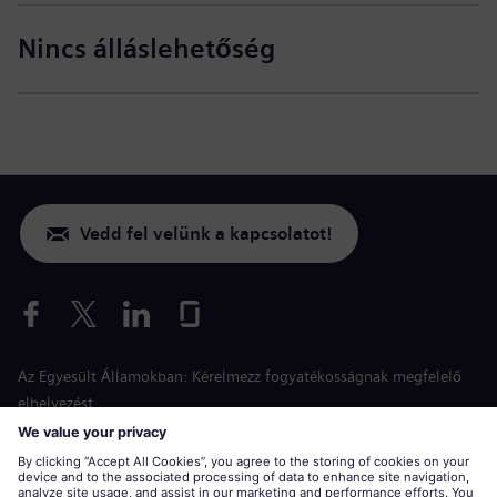
Nincs álláslehetőség
Vedd fel velünk a kapcsolatot!
Az Egyesült Államokban: Kérelmezz fogyatékosságnak megfelelő
elhelyezést
Esélyegyenlőség a jelentkezés során
siemens-energy.com
Globális weboldal