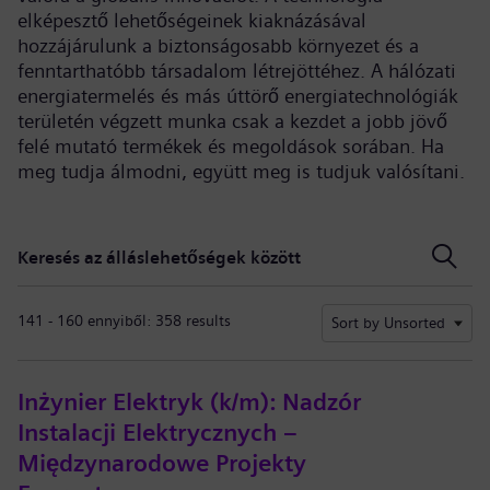
elképesztő lehetőségeinek kiaknázásával
hozzájárulunk a biztonságosabb környezet és a
fenntarthatóbb társadalom létrejöttéhez. A hálózati
energiatermelés és más úttörő energiatechnológiák
területén végzett munka csak a kezdet a jobb jövő
felé mutató termékek és megoldások sorában. Ha
meg tudja álmodni, együtt meg is tudjuk valósítani.
Keresés az álláslehetőségek között
Keresés az álláslehetőségek között
141 - 160 ennyiből: 358 results
Sort by Unsorted
Inżynier Elektryk (k/m): Nadzór
Instalacji Elektrycznych –
Międzynarodowe Projekty