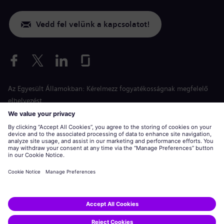
Vedd fel velünk a kapcsolatot!
Az Egyesült Államokban: Kérelmezz fogyatékosságnak megfelelő
elhelyezést
Esélyegyenlőség a jelentkezés során
siemens-energy.com
Globális weboldal
Vállalati információk
Adatvédelmi nyilatkozat
Sütinyilatkozat
Használati feltételek
Digitális azonosító
Siemens Energy a Siemens AG bejegyzett védjegye.