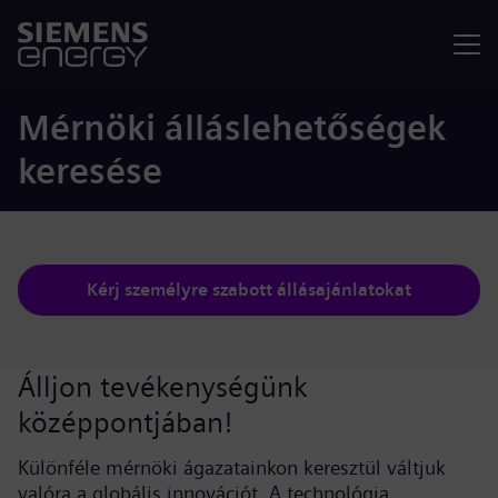
Menü
Mérnöki álláslehetőségek
keresése
Kérj személyre szabott állásajánlatokat
Álljon tevékenységünk
középpontjában!
Különféle mérnöki ágazatainkon keresztül váltjuk
valóra a globális innovációt. A technológia