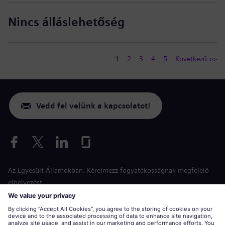
Nincs álláslehetőség
1
2
3
4
5
Következő >>
Vedd fel velünk a kapcsolatot!
Az Egyesült Államokban: Kérelmezz fogyatékosságnak megfelelő
elhelyezést
Esélyegyenlőség a jelentkezés során
siemens-energy.com
Globális weboldal