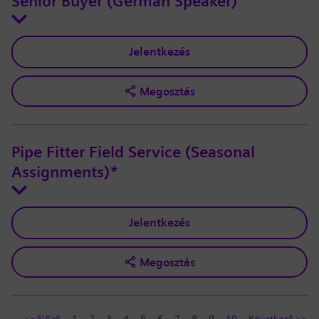
Senior Buyer (German Speaker)
Jelentkezés
Megosztás
Pipe Fitter Field Service (Seasonal
Assignments)*
Jelentkezés
Megosztás
<< Előző
1
2
3
4
5
6
7
8
9
10
Következő >>