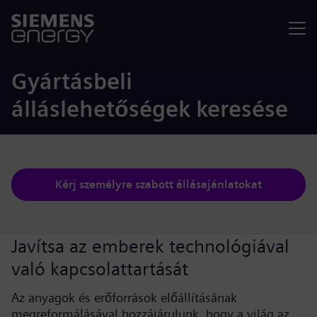
Menü
Gyártásbeli
álláslehetőségek keresése
Kérj személyre szabott állásajánlatokat
Javítsa az emberek technológiával
való kapcsolattartását
Az anyagok és erőforrások előállításának
megreformálásával hozzájárulunk, hogy a világ az