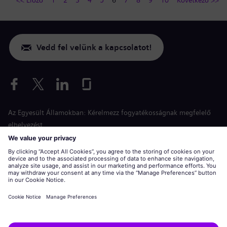
Vedd fel velünk a kapcsolatot!
Az Egyesült Államokban: Kérelmezz fogyatékosságnak megfelelő
elhelyezést
Esélyegyenlőség a jelentkezés során
siemens-energy.com
Globális weboldal
Vállalati információk
Adatvédelmi nyilatkozat
Sütinyilatkozat
Használati feltételek
Digitális azonosító