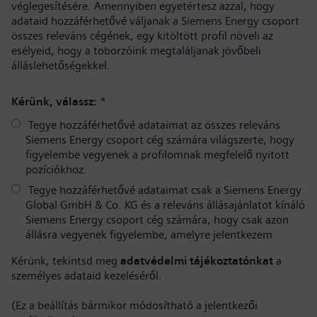
véglegesítésére. Amennyiben egyetértesz azzal, hogy
adataid hozzáférhetővé váljanak a Siemens Energy csoport
összes releváns cégének, egy kitöltött profil növeli az
esélyeid, hogy a toborzóink megtaláljanak jövőbeli
álláslehetőségekkel.
Kérünk, válassz:
*
Tegye hozzáférhetővé adataimat az összes releváns
Siemens Energy csoport cég számára világszerte, hogy
figyelembe vegyenek a profilomnak megfelelő nyitott
pozíciókhoz.
Tegye hozzáférhetővé adataimat csak a Siemens Energy
Global GmbH & Co. KG és a releváns állásajánlatot kínáló
Siemens Energy csoport cég számára, hogy csak azon
állásra vegyenek figyelembe, amelyre jelentkezem.
Kérünk, tekintsd meg
adatvédelmi tájékoztatónkat
a
személyes adataid kezeléséről.
(Ez a beállítás bármikor módosítható a jelentkezői