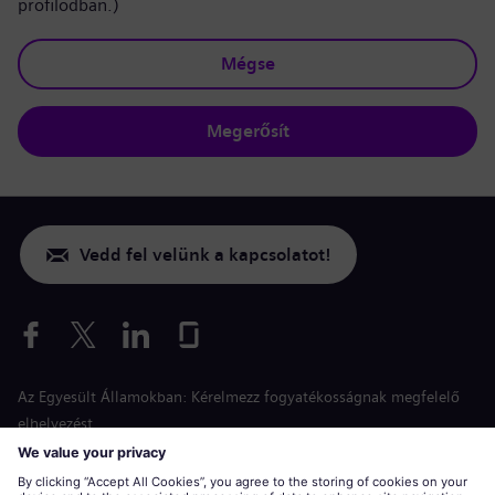
profilodban.)
Mégse
Megerősít
Vedd fel velünk a kapcsolatot!
Az Egyesült Államokban: Kérelmezz fogyatékosságnak megfelelő
elhelyezést
Esélyegyenlőség a jelentkezés során
siemens-energy.com
Globális weboldal