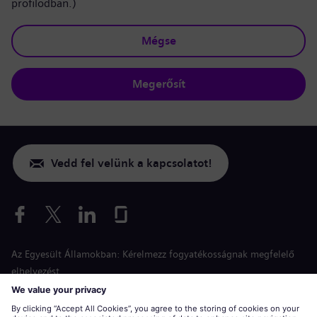
profilodban.)
Mégse
Megerősít
Vedd fel velünk a kapcsolatot!
Az Egyesült Államokban: Kérelmezz fogyatékosságnak megfelelő
elhelyezést
Esélyegyenlőség a jelentkezés során
siemens-energy.com
Globális weboldal