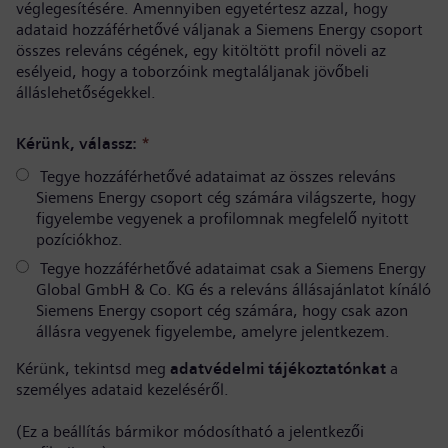
véglegesítésére. Amennyiben egyetértesz azzal, hogy
adataid hozzáférhetővé váljanak a Siemens Energy csoport
összes releváns cégének, egy kitöltött profil növeli az
esélyeid, hogy a toborzóink megtaláljanak jövőbeli
álláslehetőségekkel.
Kérünk, válassz:
*
Tegye hozzáférhetővé adataimat az összes releváns
Siemens Energy csoport cég számára világszerte, hogy
figyelembe vegyenek a profilomnak megfelelő nyitott
pozíciókhoz.
Tegye hozzáférhetővé adataimat csak a Siemens Energy
Global GmbH & Co. KG és a releváns állásajánlatot kínáló
Siemens Energy csoport cég számára, hogy csak azon
állásra vegyenek figyelembe, amelyre jelentkezem.
Kérünk, tekintsd meg
adatvédelmi tájékoztatónkat
a
személyes adataid kezeléséről.
(Ez a beállítás bármikor módosítható a jelentkezői