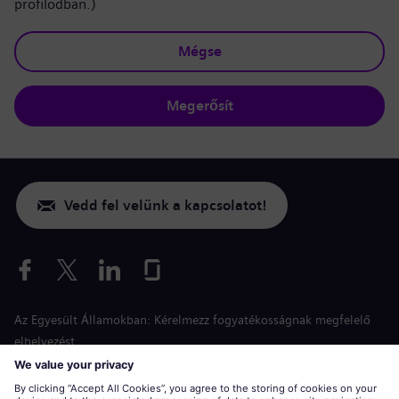
profilodban.)
Mégse
Megerősít
Vedd fel velünk a kapcsolatot!
Az Egyesült Államokban: Kérelmezz fogyatékosságnak megfelelő
elhelyezést
Esélyegyenlőség a jelentkezés során
siemens-energy.com
Globális weboldal