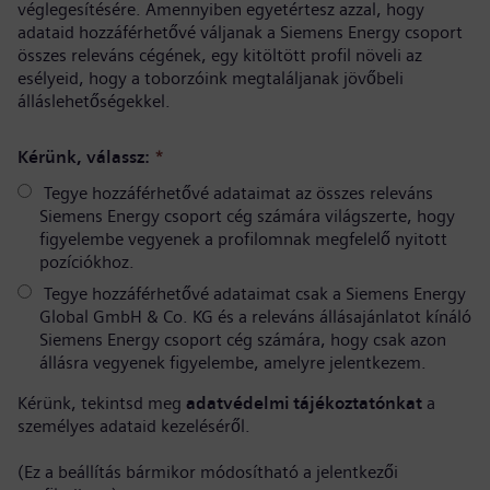
véglegesítésére. Amennyiben egyetértesz azzal, hogy
adataid hozzáférhetővé váljanak a Siemens Energy csoport
összes releváns cégének, egy kitöltött profil növeli az
esélyeid, hogy a toborzóink megtaláljanak jövőbeli
álláslehetőségekkel.
Kérünk, válassz:
*
Tegye hozzáférhetővé adataimat az összes releváns
Siemens Energy csoport cég számára világszerte, hogy
figyelembe vegyenek a profilomnak megfelelő nyitott
pozíciókhoz.
Tegye hozzáférhetővé adataimat csak a Siemens Energy
Global GmbH & Co. KG és a releváns állásajánlatot kínáló
Siemens Energy csoport cég számára, hogy csak azon
állásra vegyenek figyelembe, amelyre jelentkezem.
Kérünk, tekintsd meg
adatvédelmi tájékoztatónkat
a
személyes adataid kezeléséről.
(Ez a beállítás bármikor módosítható a jelentkezői