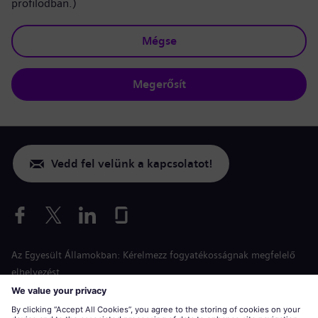
profilodban.)
Mégse
Megerősít
Vedd fel velünk a kapcsolatot!
Az Egyesült Államokban: Kérelmezz fogyatékosságnak megfelelő
elhelyezést
Esélyegyenlőség a jelentkezés során
siemens-energy.com
Globális weboldal