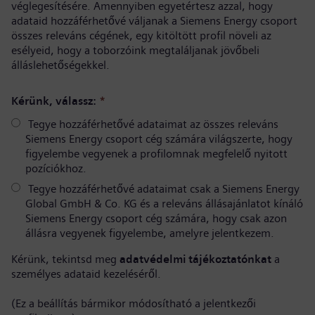
véglegesítésére. Amennyiben egyetértesz azzal, hogy
adataid hozzáférhetővé váljanak a Siemens Energy csoport
összes releváns cégének, egy kitöltött profil növeli az
esélyeid, hogy a toborzóink megtaláljanak jövőbeli
álláslehetőségekkel.
Kérünk, válassz:
*
Tegye hozzáférhetővé adataimat az összes releváns
Siemens Energy csoport cég számára világszerte, hogy
figyelembe vegyenek a profilomnak megfelelő nyitott
pozíciókhoz.
Tegye hozzáférhetővé adataimat csak a Siemens Energy
Global GmbH & Co. KG és a releváns állásajánlatot kínáló
Siemens Energy csoport cég számára, hogy csak azon
állásra vegyenek figyelembe, amelyre jelentkezem.
Kérünk, tekintsd meg
adatvédelmi tájékoztatónkat
a
személyes adataid kezeléséről.
(Ez a beállítás bármikor módosítható a jelentkezői