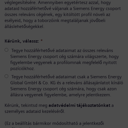
véglegesítésére. Amennyiben egyetértesz azzal, hogy
adataid hozzáférhetővé váljanak a Siemens Energy csoport
összes releváns cégének, egy kitöltött profil növeli az
esélyeid, hogy a toborzóink megtaláljanak jövőbeli
álláslehetőségekkel.
Kérünk, válassz:
*
Tegye hozzáférhetővé adataimat az összes releváns
Siemens Energy csoport cég számára világszerte, hogy
figyelembe vegyenek a profilomnak megfelelő nyitott
pozíciókhoz.
Tegye hozzáférhetővé adataimat csak a Siemens Energy
Global GmbH & Co. KG és a releváns állásajánlatot kínáló
Siemens Energy csoport cég számára, hogy csak azon
állásra vegyenek figyelembe, amelyre jelentkezem.
Kérünk, tekintsd meg
adatvédelmi tájékoztatónkat
a
személyes adataid kezeléséről.
(Ez a beállítás bármikor módosítható a jelentkezői