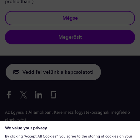
profilodban.)
Mégse
Megerősít
Vedd fel velünk a kapcsolatot!
Az Egyesült Államokban: Kérelmezz fogyatékosságnak megfelelő
elhelyezést
Esélyegyenlőség a jelentkezés során
siemens-energy.com
Globális weboldal