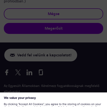
profilodban.)
Mégse
Megerősít
Vedd fel velünk a kapcsolatot!
Az Egyesült Államokban: Kérelmezz fogyatékosságnak megfelelő
elhelyezést
Esélyegyenlőség a jelentkezés során
siemens-energy.com
Globális weboldal