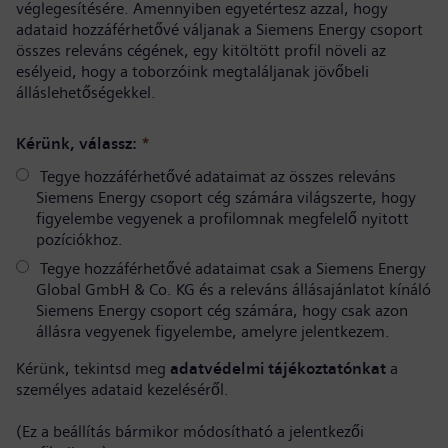
véglegesítésére. Amennyiben egyetértesz azzal, hogy
adataid hozzáférhetővé váljanak a Siemens Energy csoport
összes releváns cégének, egy kitöltött profil növeli az
esélyeid, hogy a toborzóink megtaláljanak jövőbeli
álláslehetőségekkel.
Kérünk, válassz:
*
Tegye hozzáférhetővé adataimat az összes releváns
Siemens Energy csoport cég számára világszerte, hogy
figyelembe vegyenek a profilomnak megfelelő nyitott
pozíciókhoz.
Tegye hozzáférhetővé adataimat csak a Siemens Energy
Global GmbH & Co. KG és a releváns állásajánlatot kínáló
Siemens Energy csoport cég számára, hogy csak azon
állásra vegyenek figyelembe, amelyre jelentkezem.
Kérünk, tekintsd meg
adatvédelmi tájékoztatónkat
a
személyes adataid kezeléséről.
(Ez a beállítás bármikor módosítható a jelentkezői